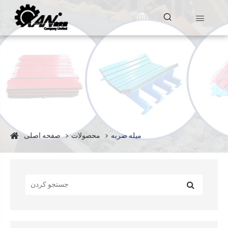


میله ضربه
محصولات
صفحه اصلی