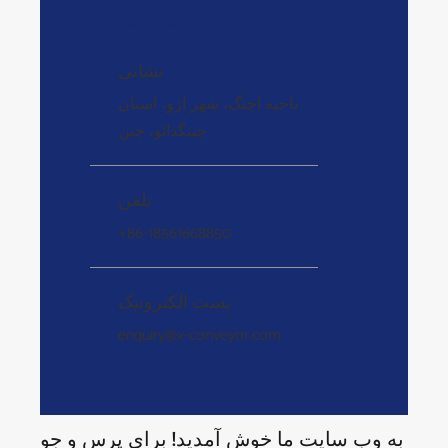
اطلاعات تماس
نشانی

ناحیه اچنگ، شهر اژو، استان
چینگدائو، چین
تلفن

+86-18561668850
پست الکترونیک

enquiry@x-conveyor.com
به وب سایت ما خوش آمدید! برای پرس و جو