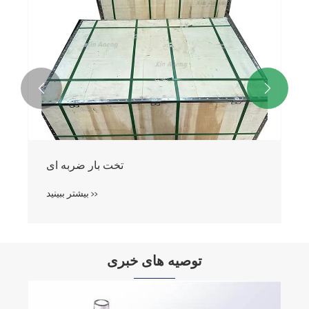


تخت ضربه ای
بیشتر ببینید >>
توصیه های خبری