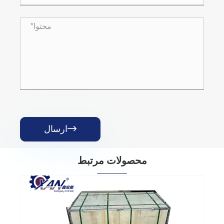
ارسال

محصولات مرتبط