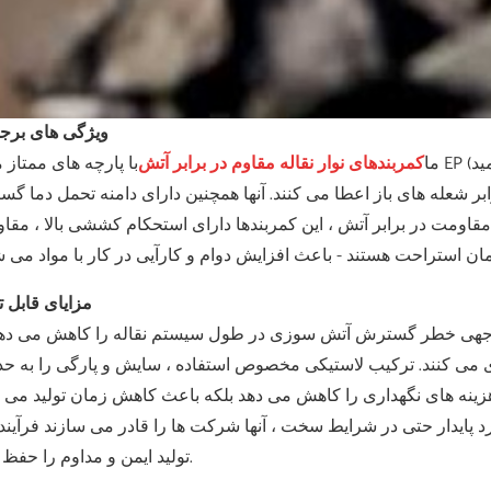
ویژگی های برج
ما
کمربندهای نوار نقاله مقاوم در برابر آتش
با پارچه های ممتاز مانند EP (پلی استر-پلیامید) ، NN (نایلون-نیلون) و EE (پل
ر شعله های باز اعطا می کنند. آنها همچنین دارای دامنه تحمل دما گس
 کنند. فراتر از مقاومت در برابر آتش ، این کمربندها دارای استحکام کششی بالا ، مق
مزایای قابل 
 توجهی خطر گسترش آتش سوزی در طول سیستم نقاله را کاهش می دهن
ری می کنند. ترکیب لاستیکی مخصوص استفاده ، سایش و پارگی را به حد
زینه های نگهداری را کاهش می دهد بلکه باعث کاهش زمان تولید می 
د پایدار حتی در شرایط سخت ، آنها شرکت ها را قادر می سازند فرآیند
تولید ایمن و مداوم را حفظ کنند.