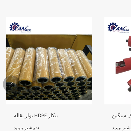

غلتک سنگین
بیشتر ببینید >>