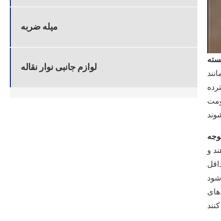
میله ضربه
سته
لوازم جانبی نوار نقاله
ی استر-پلی استر)
ترده
اومت
توجه
د و
اقل
شود
های