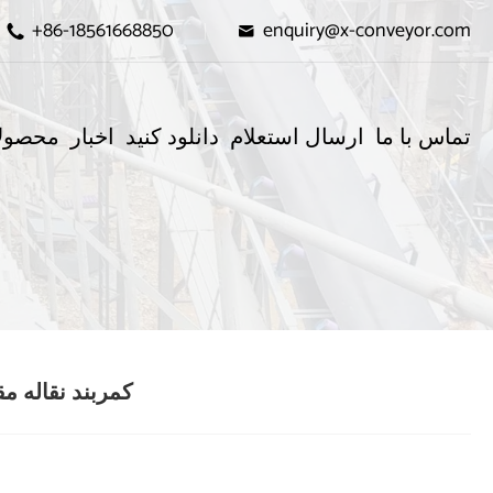
+86-18561668850
enquiry@x-conveyor.com


تماس با ما
ارسال استعلام
دانلود کنید
اخبار
محصول
کمربند نقاله مق