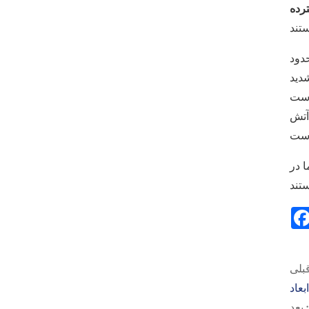
رده
دید
ا در
عاد
بعد :