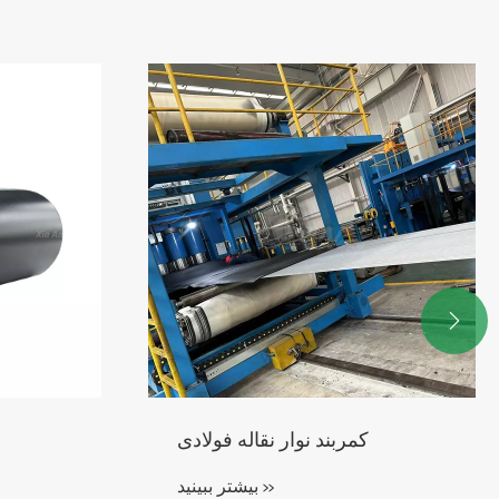

نده تسمه لاستیکی آلیاژی
کمربند نوار نقا
ثانویه
بیشتر ببینید >>