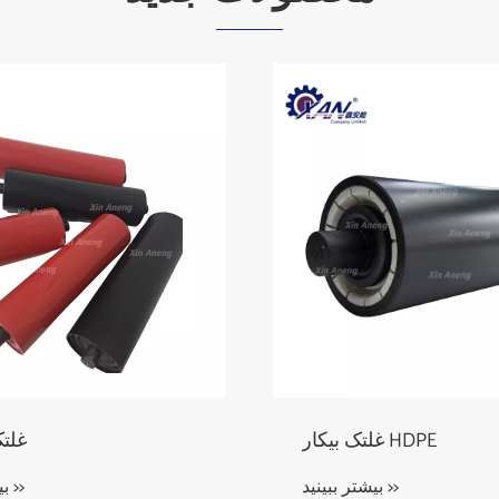
له فولادی
غلتک بیکار HDPE
بیشتر ببینید >>