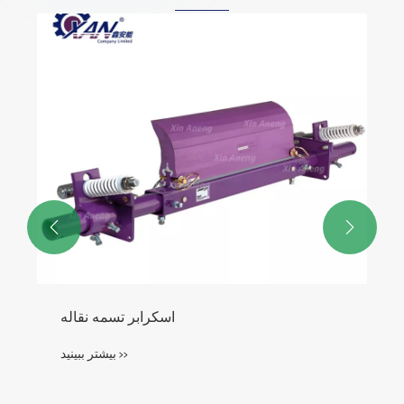


اسکرابر تسمه نقاله
بیشتر ببینید >>