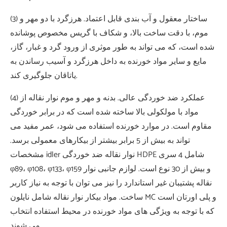
(3) ساختار معقول و آب بندی قابل اعتماد. هرزگرد با دو مهر و
موم، با دقت ساخت بالا، و شکاف با گریس مخصوص پوشانده
شده است، که می تواند به طور موثری از ورود گرد و غبار، گاز،
مایع و سایر مواد خورنده به داخل هرزگرد و آسیب رساندن به
یاتاقان جلوگیری کند.
(4) عملکرد ضد خوردگی عالی. بدنه و مهر و موم نوار نقاله از
مواد با مولکولی بالا ساخته شده است که در برابر خوردگی
مقاوم است. در موارد خورنده استفاده می شود، عمر مفید می
تواند به بیش از 5 برابر بیشتر از بیکارهای معمولی برسد.
مشخصات idler نوار نقاله ضد خوردگی HDPE شامل 4 سری
φ89، φ108، φ133، φ159 و بیش از 30 نوع است. لوازم جانبی نوار
نقاله پشتیبان غیر استاندارد را نیز می توان با توجه به نیاز کاربر
ساخت. مواد بیکار نوار نقاله شامل نایلون MC و پلی اورتان است
که با توجه به ویژگی های مواد خورنده در محیط استفاده انتخاب
می شوند.