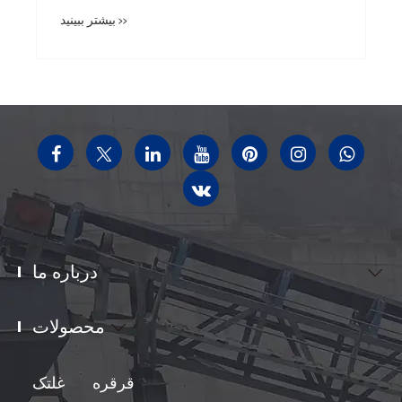
بیشتر ببینید >>
درباره ما

محصولات

قرقره
غلتک