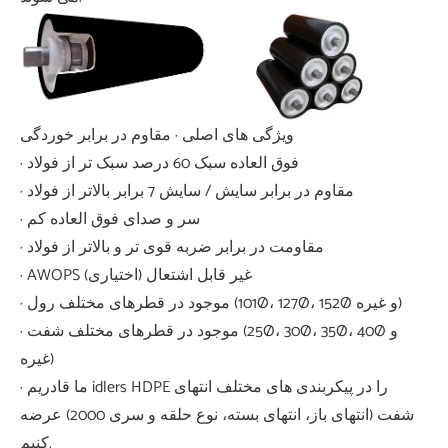
ویژگی های اصلی · مقاوم در برابر خوردگی
· فوق العاده سبک 60 درصد سبک تر از فولاد
· مقاوم در برابر سایش / سایش 7 برابر بالاتر از فولاد
· سر و صدای فوق العاده کم
· مقاومت در برابر ضربه قوی تر و بالاتر از فولاد
· AWOPS غیر قابل اشتعال (اختیاری)
· موجود در قطرهای مختلف رول (101Ø، 127Ø، 152Ø و غیره)
· موجود در قطرهای مختلف شفت (25Ø، 30Ø، 35Ø، 40Ø و
غیره)
· ما قادریم idlers HDPE را در پیکربندی های مختلف انتهای
شفت (انتهای باز، انتهای بسته، نوع حلقه و سری 2000) عرضه
کنیم.