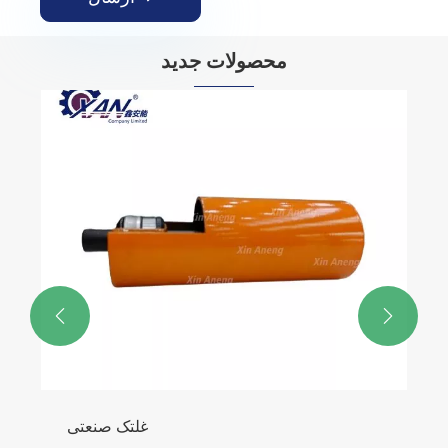
محصولات جدید


غلتک صنعتی